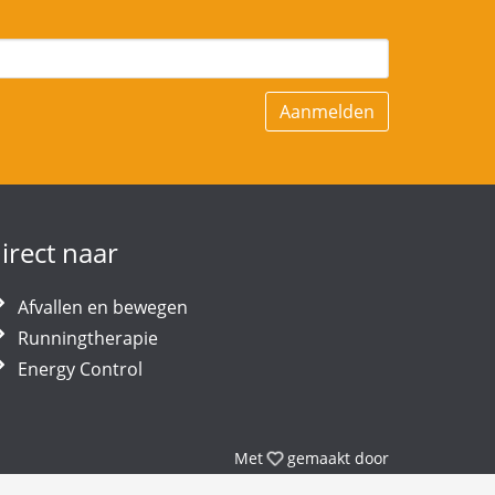
irect naar
Afvallen en bewegen
Runningtherapie
Energy Control
liefde
Met
gemaakt door
Therapeuten
Website