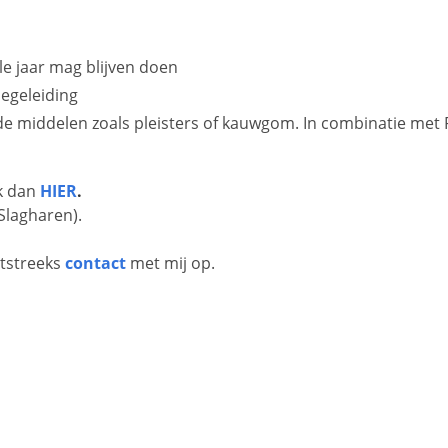
le jaar mag blijven doen
egeleiding
 middelen zoals pleisters of kauwgom. In combinatie met Rook
ik dan
HIER
.
Slagharen).
htstreeks
contact
met mij op.