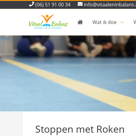
(06) 51 91 00 34
info@vitaaleninbalans.
Wat ik doe
W
Stoppen met Roken