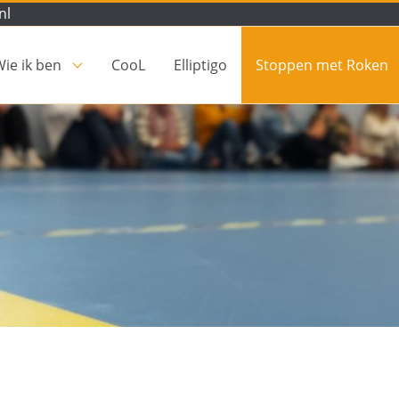
nl
ie ik ben
CooL
Elliptigo
Stoppen met Roken